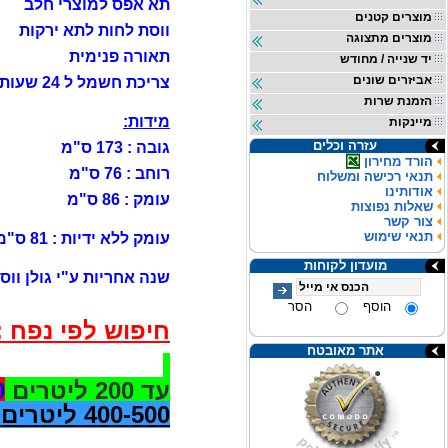
תא אפס למוצרי חלב
מוצרים קטנים
ווסת לחות לתא ירקות
מוצרים מתצוגה
תאורה פנימית
יד שנייה / מחודש
אביזרים שונים
צריכת חשמל ל 24 שעות : 1.39 קוט"ש
הזמנת שרות
מידות:
מיינקות
עזרה וכלים
גובה : 173 ס"מ
הורד מחירון
רוחב : 76 ס"מ
תנאי רכישה ומשלוח
אודותינו
עומק : 86 ס"מ
שאלות נפוצות
צור קשר
תנאי שימוש
עומק ללא ידיות : 81 ס"מ
מועדון לקוחות
שנה אחריות ע"י גולן ווסט
הוסף
הסר
חיפוש לפי נפח :
אתר מאובטח
עד 200 ליטרים
-0
400-500 ליטרים