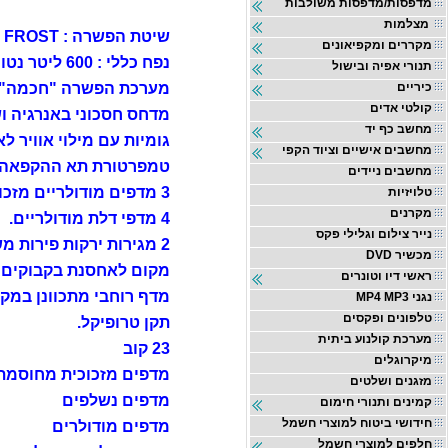
מדפסות/מדפסות משולבות
מצלמות
שיטת הפשרה : NO FROST
מקררים ומקפיאונים
נפח כללי : 600 ליטר נטו
תנורי אפיה ובישול
מערכת הפשרה "חכמה" (
כיריים
קולטי אדים
מדחס חסכוני באנרגיה ו
מחשב כף יד
גומיות עם מילוי אוויר 
מחשבים אישיים וציוד הקפי
טמפרטורת תא ההקפאה, כ 5º
מחשבים ניידים
3 מדפים מודולריים מזכוכית מחוסמת.
טלויזיות
מקרנים
4 מדפי דלת מודולריים.
נייר צילום וגלילי פקס
2 מגירות ירקות פירות משופרות בתוספת ווסתי לחות.
DVD מכשיר
מקום לאחסנת בקבוקים ב
ראשי דיו וטונרים
מדף רוחבי מתכוונן במקפ
MP4 MP3 נגני
טלפונים ופקסים
תקן טרופיקל.
מערכת קולנוע ביתית
23 קוב
מיקרוגלים
מדפים מזכוכית מחוסמת
מזגנים ושלטים
מדפים נשלפים
קמינים ותנורי חימום
חידושי ביטוח למוצרי חשמל
מדפים מודולרים
חלפים למוצרי חשמל