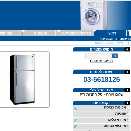
ראשי
מכירות קבוצתיות
מבצעים
צור קש
|
הרשמה
החשבון שלי
06/08/2026 19:56:31
חיפוש מוצרים
חיפוש מתקדם
שרות לקוחות
03-5618125
מצב הסל שלי
שלום אורח - סל הקניות ריק
קטגוריות
מכונות כביסה
אוזניות
מדיחי כלים
מייבשי כביסה