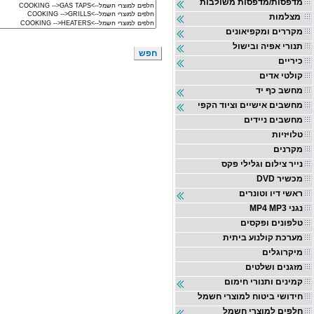
מדפסות/מדפסות משולבות
מצלמות
מקררים ומקפיאונים
תנורי אפיה ובישול
כיריים
קולטי אדים
מחשב כף יד
מחשבים אישיים וציוד הקפי
מחשבים ניידים
טלויזיות
מקרנים
נייר צילום וגלילי פקס
DVD מכשיר
ראשי דיו וטונרים
MP4 MP3 נגני
טלפונים ופקסים
מערכת קולנוע ביתית
מיקרוגלים
מזגנים ושלטים
קמינים ותנורי חימום
חידושי ביטוח למוצרי חשמל
חלפים למוצרי חשמל