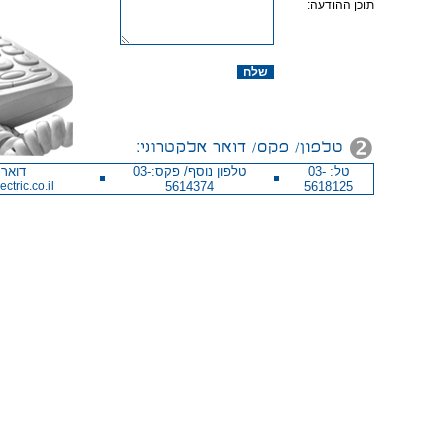
תוכן ההודעה:
שלח
טל: 03-
טלפון נוסף/ פקס:03-
דואר 
tric.co.il
5614374
5618125