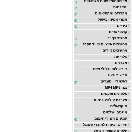
מדפסות/מדפסות משולבות
מצלמות
מקררים ומקפיאונים
תנורי אפיה ובישול
כיריים
קולטי אדים
מחשב כף יד
מחשבים אישיים וציוד הקפי
מחשבים ניידים
טלויזיות
מקרנים
נייר צילום וגלילי פקס
DVD מכשיר
ראשי דיו וטונרים
MP4 MP3 נגני
טלפונים ופקסים
מערכת קולנוע ביתית
מיקרוגלים
מזגנים ושלטים
קמינים ותנורי חימום
חידושי ביטוח למוצרי חשמל
חלפים למוצרי חשמל