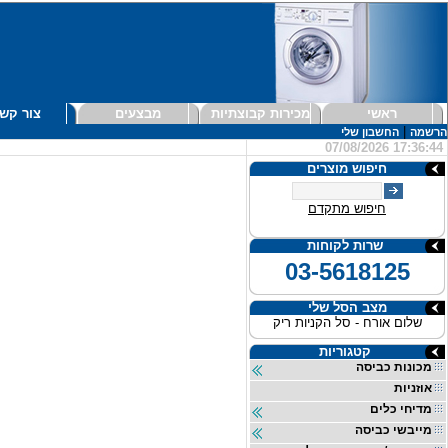
ראשי
מכירות קבוצתיות
מבצעים
צור קש
|
הרשמה
החשבון שלי
07/08/2026 17:36:44
חיפוש מוצרים
חיפוש מתקדם
שרות לקוחות
03-5618125
מצב הסל שלי
שלום אורח - סל הקניות ריק
קטגוריות
מכונות כביסה
אוזניות
מדיחי כלים
מייבשי כביסה